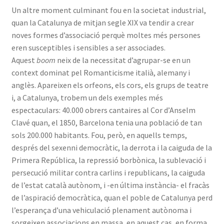
Un altre moment culminant fou en la societat industrial,
quan la Catalunya de mitjan segle XIX va tendir a crear
noves formes d’associació perquè moltes més persones
eren susceptibles i sensibles a ser associades.
Aquest
boom
neix de la necessitat d’agrupar-se en un
context dominat pel Romanticisme italià, alemany i
anglès. Apareixen els orfeons, els cors, els grups de teatre
i, a Catalunya, trobem un dels exemples més
espectaculars: 40.000 obrers cantaires al Cor d’Anselm
Clavé quan, el 1850, Barcelona tenia una població de tan
sols 200.000 habitants. Fou, però, en aquells temps,
després del sexenni democràtic, la derrota i la caiguda de la
Primera República, la repressió borbònica, la sublevació i
persecució militar contra carlins i republicans, la caiguda
de l’estat català autònom, i -en última instància- el fracàs
de l’aspiració democràtica, quan el poble de Catalunya perd
l’esperança d’una vehiculació plenament autònoma i
sorgeixen associacions en massa, en aquest cas, en forma