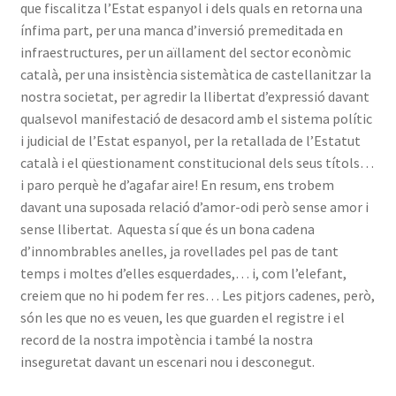
que fiscalitza l’Estat espanyol i dels quals en retorna una
ínfima part, per una manca d’inversió premeditada en
infraestructures, per un aïllament del sector econòmic
català, per una insistència sistemàtica de castellanitzar la
nostra societat, per agredir la llibertat d’expressió davant
qualsevol manifestació de desacord amb el sistema polític
i judicial de l’Estat espanyol, per la retallada de l’Estatut
català i el qüestionament constitucional dels seus títols…
i paro perquè he d’agafar aire! En resum, ens trobem
davant una suposada relació d’amor-odi però sense amor i
sense llibertat. Aquesta sí que és un bona cadena
d’innombrables anelles, ja rovellades pel pas de tant
temps i moltes d’elles esquerdades,… i, com l’elefant,
creiem que no hi podem fer res… Les pitjors cadenes, però,
són les que no es veuen, les que guarden el registre i el
record de la nostra impotència i també la nostra
inseguretat davant un escenari nou i desconegut.