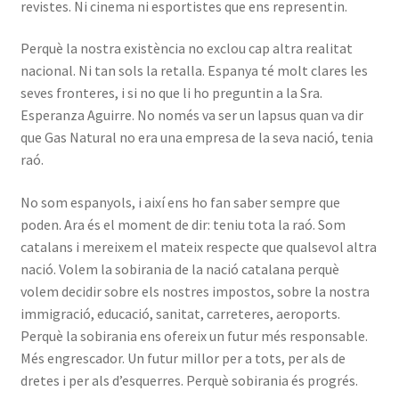
revistes. Ni cinema ni esportistes que ens representin.
Perquè la nostra existència no exclou cap altra realitat
nacional. Ni tan sols la retalla. Espanya té molt clares les
seves fronteres, i si no que li ho preguntin a la Sra.
Esperanza Aguirre. No només va ser un lapsus quan va dir
que Gas Natural no era una empresa de la seva nació, tenia
raó.
No som espanyols, i així ens ho fan saber sempre que
poden. Ara és el moment de dir: teniu tota la raó. Som
catalans i mereixem el mateix respecte que qualsevol altra
nació. Volem la sobirania de la nació catalana perquè
volem decidir sobre els nostres impostos, sobre la nostra
immigració, educació, sanitat, carreteres, aeroports.
Perquè la sobirania ens ofereix un futur més responsable.
Més engrescador. Un futur millor per a tots, per als de
dretes i per als d’esquerres. Perquè sobirania és progrés.