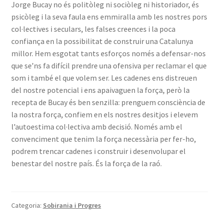
Jorge Bucay no és politòleg ni sociòleg ni historiador, és
psicòleg i la seva faula ens emmiralla amb les nostres pors
col·lectives i seculars, les falses creences i la poca
confiança en la possibilitat de construir una Catalunya
millor. Hem esgotat tants esforços només a defensar-nos
que se’ns fa difícil prendre una ofensiva per reclamar el que
som i també el que volem ser. Les cadenes ens distreuen
del nostre potencial i ens apaivaguen la força, però la
recepta de Bucay és ben senzilla: prenguem consciència de
la nostra força, confiem en els nostres desitjos i elevem
l’autoestima col·lectiva amb decisió. Només amb el
convenciment que tenim la força necessària per fer-ho,
podrem trencar cadenes i construir i desenvolupar el
benestar del nostre país. És la força de la raó.
Categoria:
Sobirania i Progres