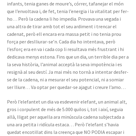
infants, tenia ganes de moure’s, córrer, tafanejar el món
que l’envoltava i, de fet, tenia l’energia i la vitalitat per fer-
ho… Però la cadena li ho impedia. Provava una vegada i
una altra de tirar amb tot el seu ardiment i trencar el
cadenat, però ell encara era massa petit i no tenia prou
força per deslliurar-se’n. Cada dia ho intentava, però
l’esforç era en va i cada cop li resultava més frustrant i hi
dedicava menys estona. Fins que un dia, un terrible dia per a
la seva història, l’animal acceptà la seva impotència i es
resignà al seu destí. Ja mai més no tornà a intentar desfer-
se de la cadena, ni a mesurar el seu potencial, ni a somiar
ser lliure… Va optar per quedar-se ajagut i creure l’amo…
Però l’elefantet un dia va esdevenir elefant, un animal alt,
gros i corpulent de més de 5.000 quilos i, tot i així, seguia
allà, lligat per aquella ara minúscula cadena subjectada a
una ara petita i ridícula estaca… Però l’elefant s’havia
quedat encotillat dins la creença que NO PODIA escapar i