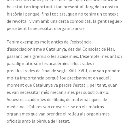
ha estat tan important i tan present al llarg de la nostra
història i per què, fins i tot ara, quan no tenim un context
de revolta i vivim amb una certa comoditat, la gent segueix
percebent la necessitat d’organitzar-se.
Tenim exemples molt antics de l’existència
d’associacionisme a Catalunya, des del Consolat de Mar,
passant pels gremis o les acadèmies. L’exemple més antic i
paradigmàtic són les acadèmies il·lustrades i
preil·lustrades de final de segle XVII–XVIII, que van prendre
molta importància perquè fou precisament en aquell
moment que Catalunya va perdre l’estat i, per tant, quan
es van necessitar més mecanismes per substituir-lo.
Aquestes acadèmies de dibuix, de matemàtiques, de
medicina i d’altres van convertir-se en els màxims
organismes que van prendre el relleu als organismes
oficials amb la pèrdua de l’estat.