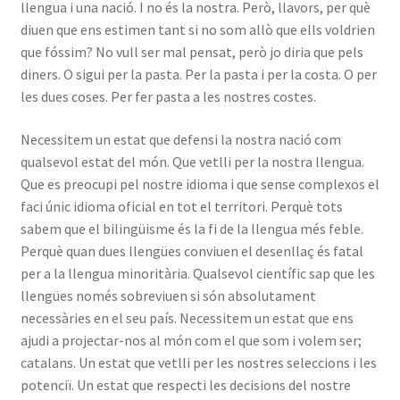
llengua i una nació. I no és la nostra. Però, llavors, per què
diuen que ens estimen tant si no som allò que ells voldrien
que fóssim? No vull ser mal pensat, però jo diria que pels
diners. O sigui per la pasta. Per la pasta i per la costa. O per
les dues coses. Per fer pasta a les nostres costes.
Necessitem un estat que defensi la nostra nació com
qualsevol estat del món. Que vetlli per la nostra llengua.
Que es preocupi pel nostre idioma i que sense complexos el
faci únic idioma oficial en tot el territori. Perquè tots
sabem que el bilingüisme és la fi de la llengua més feble.
Perquè quan dues llengües conviuen el desenllaç és fatal
per a la llengua minoritària. Qualsevol científic sap que les
llengües només sobreviuen si són absolutament
necessàries en el seu país. Necessitem un estat que ens
ajudi a projectar-nos al món com el que som i volem ser;
catalans. Un estat que vetlli per les nostres seleccions i les
potenciï. Un estat que respecti les decisions del nostre