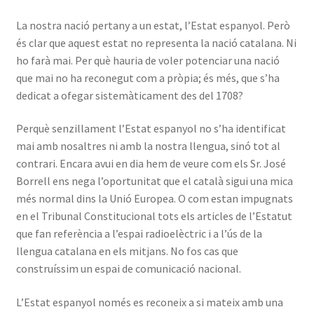
La nostra nació pertany a un estat, l’Estat espanyol. Però
és clar que aquest estat no representa la nació catalana. Ni
ho farà mai. Per què hauria de voler potenciar una nació
que mai no ha reconegut com a pròpia; és més, que s’ha
dedicat a ofegar sistemàticament des del 1708?
Perquè senzillament l’Estat espanyol no s’ha identificat
mai amb nosaltres ni amb la nostra llengua, sinó tot al
contrari. Encara avui en dia hem de veure com els Sr. José
Borrell ens nega l’oportunitat que el català sigui una mica
més normal dins la Unió Europea. O com estan impugnats
en el Tribunal Constitucional tots els articles de l’Estatut
que fan referència a l’espai radioelèctric i a l’ús de la
llengua catalana en els mitjans. No fos cas que
construíssim un espai de comunicació nacional.
L’Estat espanyol només es reconeix a si mateix amb una