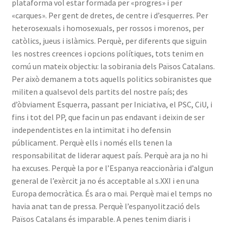
plataforma vol estar formada per «progres» i per
«carques». Per gent de dretes, de centre i d’esquerres. Per
heterosexuals i homosexuals, per rossos i morenos, per
catòlics, jueus i islàmics. Perquè, per diferents que siguin
les nostres creences i opcions polítiques, tots tenim en
comú un mateix objectiu: la sobirania dels Països Catalans.
Per això demanem a tots aquells politics sobiranistes que
militen a qualsevol dels partits del nostre país; des
d’òbviament Esquerra, passant per Iniciativa, el PSC, CiU, i
fins i tot del PP, que facin un pas endavant i deixin de ser
independentistes en la intimitat i ho defensin
públicament. Perquè ells i només ells tenen la
responsabilitat de liderar aquest país. Perquè ara ja no hi
ha excuses. Perquè la por e l’Espanya reaccionària i d’algun
general de l’exèrcit ja no és acceptable al s.XXI i en una
Europa democràtica. És ara o mai. Perquè mai el temps no
havia anat tan de pressa. Perquè l’espanyolització dels
Països Catalans és imparable. A penes tenim diaris i