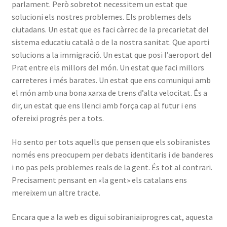
parlament. Però sobretot necessitem un estat que
solucioni els nostres problemes. Els problemes dels
ciutadans. Un estat que es faci càrrec de la precarietat del
sistema educatiu català o de la nostra sanitat. Que aporti
solucions a la immigració. Un estat que posi l’aeroport del
Prat entre els millors del món. Un estat que faci millors
carreteres i més barates. Un estat que ens comuniqui amb
el món amb una bona xarxa de trens d’alta velocitat. És a
dir, un estat que ens llenci amb força cap al futur i ens
ofereixi progrés per a tots.
Ho sento per tots aquells que pensen que els sobiranistes
només ens preocupem per debats identitaris i de banderes
i no pas pels problemes reals de la gent. És tot al contrari.
Precisament pensant en «la gent» els catalans ens
mereixem un altre tracte.
Encara que a la web es digui sobiraniaiprogres.cat, aquesta