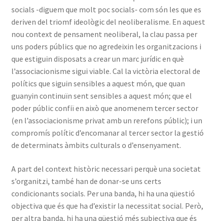
socials -diguem que molt poc socials- com són les que es
deriven del triomf ideològic del neoliberalisme. En aquest
nou context de pensament neoliberal, la clau passa per
uns poders públics que no agredeixin les organitzacions i
que estiguin disposats a crear un marc jurídic en què
l’associacionisme sigui viable. Cal la victòria electoral de
polítics que siguin sensibles a aquest món, que quan
guanyin continuïn sent sensibles a aquest món; que el
poder públic confiï en això que anomenem tercer sector
(en l’associacionisme privat amb un rerefons públic); i un
compromís polític d’encomanar al tercer sector la gestió
de determinats àmbits culturals o d’ensenyament.
A part del context històric necessari perquè una societat
s’organitzi, també han de donar-se uns certs
condicionants socials. Per una banda, hi ha una qüestió
objectiva que és que ha d’existir la necessitat social. Però,
per altra banda, hi ha una qüestió més subjectiva que és