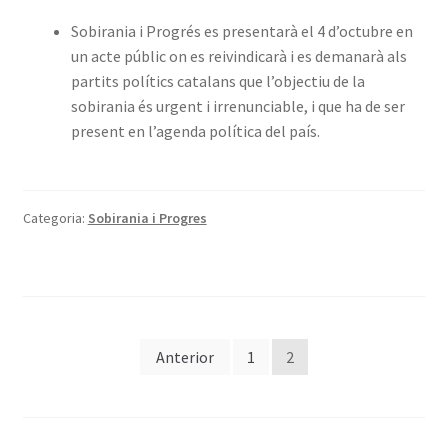
Sobirania i Progrés es presentarà el 4 d’octubre en
un acte públic on es reivindicarà i es demanarà als
partits polítics catalans que l’objectiu de la
sobirania és urgent i irrenunciable, i que ha de ser
present en l’agenda política del país.
Categoria:
Sobirania i Progres
Paginació
Anterior
1
2
de
les