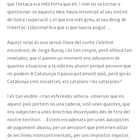
que l’estaca era més forta que ell. I mai no va tornar a
qüestionar-se aquesta idea: havia renunciat al seu instint
de lluita i superació i, el que era més greu, al seu desig de
llibertat. Llàstima! Ara que sí que hauria pogut…
Aquest relat és una versió lliure del conte
L’elefant
encadenat
, de Jorge Bucay, i és tan simple, però alhora tan
revelador, que si parem un moment ens adonarem de
quantes situacions a la vida ens aturen perquè pensem que
no podem. A Catalunya li passa justament això, però qui és
Catalunya sinó nosaltres, els catalans i les catalanes?
I és tan visible -i tan esfereïdor alhora- observar que en
aquest país portem no una cadena, sinó unes quantes, que
ens subjecten a unes directrius dissenyades des de fora del
nostre territori… Estem encadenats per unes autopistes
de pagament abusiu, per un aeroport que pretenen aïllar
de les línies intercontinentals, per uns impostos injustos