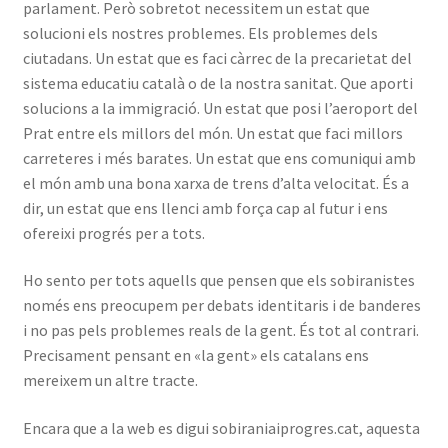
parlament. Però sobretot necessitem un estat que
solucioni els nostres problemes. Els problemes dels
ciutadans. Un estat que es faci càrrec de la precarietat del
sistema educatiu català o de la nostra sanitat. Que aporti
solucions a la immigració. Un estat que posi l’aeroport del
Prat entre els millors del món. Un estat que faci millors
carreteres i més barates. Un estat que ens comuniqui amb
el món amb una bona xarxa de trens d’alta velocitat. És a
dir, un estat que ens llenci amb força cap al futur i ens
ofereixi progrés per a tots.
Ho sento per tots aquells que pensen que els sobiranistes
només ens preocupem per debats identitaris i de banderes
i no pas pels problemes reals de la gent. És tot al contrari.
Precisament pensant en «la gent» els catalans ens
mereixem un altre tracte.
Encara que a la web es digui sobiraniaiprogres.cat, aquesta