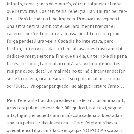
infants, tenia ganes de moure’s, córrer, tafanejar el món
que l’envoltava i, de fet, tenia l’energia i la vitalitat per fer-
ho… Però la cadena li ho impedia. Provava una vegada i
una altra de tirar amb tot el seu ardiment i trencar el
cadenat, però ell encara era massa petit i no tenia prou
força per deslliurar-se’n. Cada dia ho intentava, però
l’esforç era en va i cada cop li resultava més frustrant i hi
dedicava menys estona. Fins que un dia, un terrible dia per a
la seva història, l’animal acceptà la seva impotència i es
resignà al seu destí. Ja mai més no tornà a intentar desfer-
se de la cadena, ni a mesurar el seu potencial, ni a somiar
ser lliure… Va optar per quedar-se ajagut i creure l’amo…
Però l’elefantet un dia va esdevenir elefant, un animal alt,
gros i corpulent de més de 5.000 quilos i, tot i així, seguia
allà, lligat per aquella ara minúscula cadena subjectada a
una ara petita i ridícula estaca… Però l’elefant s’havia
quedat encotillat dins la creença que NO PODIA escapar i