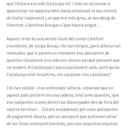
que l’estaca era més forta que ell. I mai no va tornar a
qüestionar-se aquesta idea: havia renunciat al seu instint
de lluita i superació i, el que era més greu, al seu desig de
llibertat. Llàstima! Ara que sí que hauria pogut…
Aquest relat és una versió lliure del conte
L’elefant
encadenat
, de Jorge Bucay, i és tan simple, però alhora tan
revelador, que si parem un moment ens adonarem de
quantes situacions a la vida ens aturen perquè pensem que
no podem. A Catalunya li passa justament això, però qui és
Catalunya sinó nosaltres, els catalans i les catalanes?
I és tan visible -i tan esfereïdor alhora- observar que en
aquest país portem no una cadena, sinó unes quantes, que
ens subjecten a unes directrius dissenyades des de fora del
nostre territori… Estem encadenats per unes autopistes
de pagament abusiu, per un aeroport que pretenen aïllar
de les línies intercontinentals, per uns impostos injustos