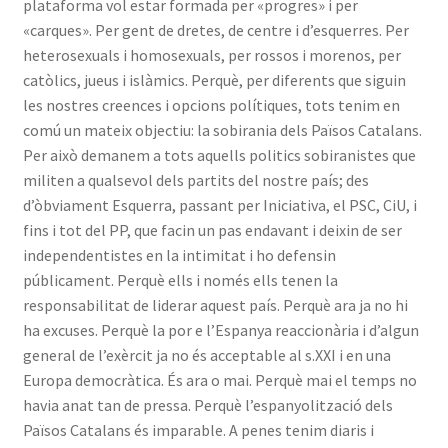
plataforma vol estar formada per «progres» i per
«carques». Per gent de dretes, de centre i d’esquerres. Per
heterosexuals i homosexuals, per rossos i morenos, per
catòlics, jueus i islàmics. Perquè, per diferents que siguin
les nostres creences i opcions polítiques, tots tenim en
comú un mateix objectiu: la sobirania dels Països Catalans.
Per això demanem a tots aquells politics sobiranistes que
militen a qualsevol dels partits del nostre país; des
d’òbviament Esquerra, passant per Iniciativa, el PSC, CiU, i
fins i tot del PP, que facin un pas endavant i deixin de ser
independentistes en la intimitat i ho defensin
públicament. Perquè ells i només ells tenen la
responsabilitat de liderar aquest país. Perquè ara ja no hi
ha excuses. Perquè la por e l’Espanya reaccionària i d’algun
general de l’exèrcit ja no és acceptable al s.XXI i en una
Europa democràtica. És ara o mai. Perquè mai el temps no
havia anat tan de pressa. Perquè l’espanyolització dels
Països Catalans és imparable. A penes tenim diaris i