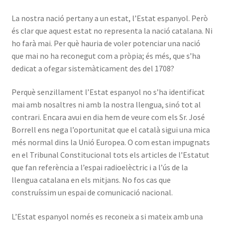
La nostra nació pertany a un estat, l’Estat espanyol. Però
és clar que aquest estat no representa la nació catalana. Ni
ho farà mai. Per què hauria de voler potenciar una nació
que mai no ha reconegut com a pròpia; és més, que s’ha
dedicat a ofegar sistemàticament des del 1708?
Perquè senzillament l’Estat espanyol no s’ha identificat
mai amb nosaltres ni amb la nostra llengua, sinó tot al
contrari. Encara avui en dia hem de veure com els Sr. José
Borrell ens nega l’oportunitat que el català sigui una mica
més normal dins la Unió Europea. O com estan impugnats
en el Tribunal Constitucional tots els articles de l’Estatut
que fan referència a l’espai radioelèctric i a l’ús de la
llengua catalana en els mitjans. No fos cas que
construíssim un espai de comunicació nacional.
L’Estat espanyol només es reconeix a si mateix amb una