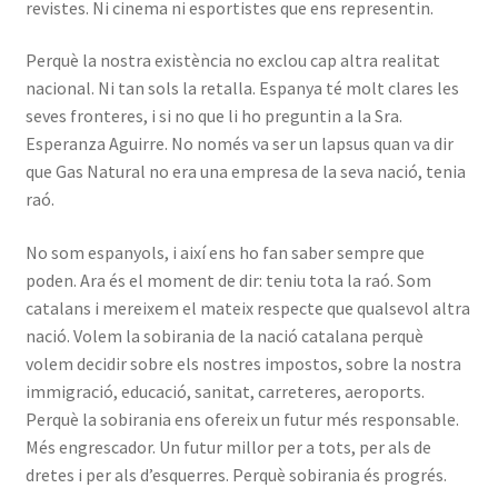
revistes. Ni cinema ni esportistes que ens representin.
Perquè la nostra existència no exclou cap altra realitat
nacional. Ni tan sols la retalla. Espanya té molt clares les
seves fronteres, i si no que li ho preguntin a la Sra.
Esperanza Aguirre. No només va ser un lapsus quan va dir
que Gas Natural no era una empresa de la seva nació, tenia
raó.
No som espanyols, i així ens ho fan saber sempre que
poden. Ara és el moment de dir: teniu tota la raó. Som
catalans i mereixem el mateix respecte que qualsevol altra
nació. Volem la sobirania de la nació catalana perquè
volem decidir sobre els nostres impostos, sobre la nostra
immigració, educació, sanitat, carreteres, aeroports.
Perquè la sobirania ens ofereix un futur més responsable.
Més engrescador. Un futur millor per a tots, per als de
dretes i per als d’esquerres. Perquè sobirania és progrés.