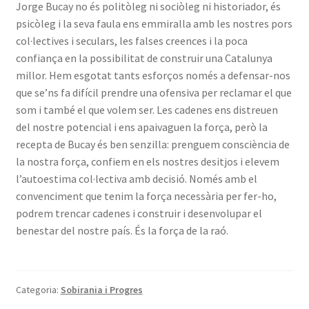
Jorge Bucay no és politòleg ni sociòleg ni historiador, és
psicòleg i la seva faula ens emmiralla amb les nostres pors
col·lectives i seculars, les falses creences i la poca
confiança en la possibilitat de construir una Catalunya
millor. Hem esgotat tants esforços només a defensar-nos
que se’ns fa difícil prendre una ofensiva per reclamar el que
som i també el que volem ser. Les cadenes ens distreuen
del nostre potencial i ens apaivaguen la força, però la
recepta de Bucay és ben senzilla: prenguem consciència de
la nostra força, confiem en els nostres desitjos i elevem
l’autoestima col·lectiva amb decisió. Només amb el
convenciment que tenim la força necessària per fer-ho,
podrem trencar cadenes i construir i desenvolupar el
benestar del nostre país. És la força de la raó.
Categoria:
Sobirania i Progres