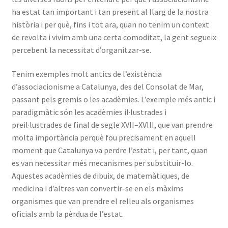
ha estat tan important i tan present al llarg de la nostra
història i per què, fins i tot ara, quan no tenim un context
de revolta i vivim amb una certa comoditat, la gent segueix
percebent la necessitat d’organitzar-se.
Tenim exemples molt antics de l’existència
d’associacionisme a Catalunya, des del Consolat de Mar,
passant pels gremis o les acadèmies. L’exemple més antic i
paradigmàtic són les acadèmies il·lustrades i
preil·lustrades de final de segle XVII–XVIII, que van prendre
molta importància perquè fou precisament en aquell
moment que Catalunya va perdre l’estat i, per tant, quan
es van necessitar més mecanismes per substituir-lo.
Aquestes acadèmies de dibuix, de matemàtiques, de
medicina i d’altres van convertir-se en els màxims
organismes que van prendre el relleu als organismes
oficials amb la pèrdua de l’estat.