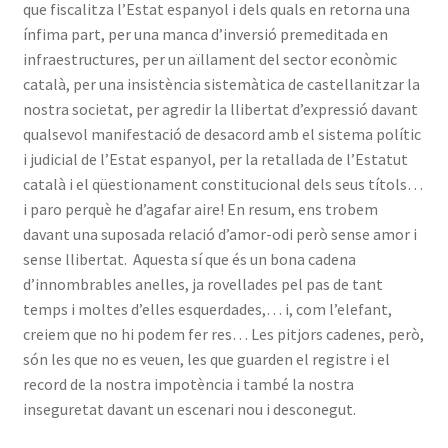
que fiscalitza l’Estat espanyol i dels quals en retorna una
ínfima part, per una manca d’inversió premeditada en
infraestructures, per un aïllament del sector econòmic
català, per una insistència sistemàtica de castellanitzar la
nostra societat, per agredir la llibertat d’expressió davant
qualsevol manifestació de desacord amb el sistema polític
i judicial de l’Estat espanyol, per la retallada de l’Estatut
català i el qüestionament constitucional dels seus títols…
i paro perquè he d’agafar aire! En resum, ens trobem
davant una suposada relació d’amor-odi però sense amor i
sense llibertat. Aquesta sí que és un bona cadena
d’innombrables anelles, ja rovellades pel pas de tant
temps i moltes d’elles esquerdades,… i, com l’elefant,
creiem que no hi podem fer res… Les pitjors cadenes, però,
són les que no es veuen, les que guarden el registre i el
record de la nostra impotència i també la nostra
inseguretat davant un escenari nou i desconegut.