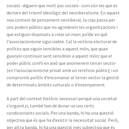
socials -diguem que molt poc socials- com són les que es
deriven del triomf ideològic del neoliberalisme. En aquest
nou context de pensament neoliberal, la clau passa per
uns poders públics que no agredeixin les organitzacions i
que estiguin disposats a crear un marc jurídic en què
l’associacionisme sigui viable. Cal la victòria electoral de
polítics que siguin sensibles a aquest món, que quan
guanyin continuïn sent sensibles a aquest món; que el
poder públic confiï en això que anomenem tercer sector
(en l’associacionisme privat amb un rerefons públic); i un
compromís polític d’encomanar al tercer sector la gestió
de determinats àmbits culturals o d’ensenyament.
A part del context històric necessari perquè una societat
s’organitzi, també han de donar-se uns certs
condicionants socials. Per una banda, hi ha una qüestió
objectiva que és que ha d’existir la necessitat social. Però,
per altra banda, hi ha una qüestió més subjectiva que és