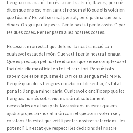
llengua i una nació. I no és la nostra. Però, llavors, per què
diuen que ens estimen tant si no som allò que ells voldrien
que fóssim? No vull ser mal pensat, però jo diria que pels
diners. O sigui per la pasta. Per la pasta i per la costa. O per
les dues coses. Per fer pasta a les nostres costes.
Necessitem un estat que defensi la nostra nació com
qualsevol estat del món. Que vetlli per la nostra llengua.
Que es preocupi pel nostre idioma i que sense complexos el
faci únic idioma oficial en tot el territori. Perquè tots
sabem que el bilingüisme és la fi de la llengua més feble.
Perquè quan dues llengües conviuen el desenllaç és fatal
per a la llengua minoritària. Qualsevol científic sap que les
llengües només sobreviuen si són absolutament
necessàries en el seu país. Necessitem un estat que ens
ajudi a projectar-nos al món com el que som i volem ser;
catalans. Un estat que vetlli per les nostres seleccions i les
potenciï. Un estat que respecti les decisions del nostre