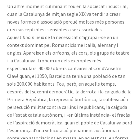
Un altre moment culminant fou en la societat industrial,
quan la Catalunya de mitjan segle XIX va tendir a crear
noves formes d’associació perquè moltes més persones
eren susceptibles i sensibles a ser associades.
Aquest
boom
neix de la necessitat d’agrupar-se en un
context dominat pel Romanticisme italià, alemany i
anglès. Apareixen els orfeons, els cors, els grups de teatre
i, a Catalunya, trobem un dels exemples més
espectaculars: 40.000 obrers cantaires al Cor d’Anselm
Clavé quan, el 1850, Barcelona tenia una població de tan
sols 200.000 habitants. Fou, però, en aquells temps,
després del sexenni democràtic, la derrota i la caiguda de la
Primera República, la repressió borbònica, la sublevació i
persecució militar contra carlins i republicans, la caiguda
de l’estat català autònom, i -en última instància- el fracàs
de l’aspiració democràtica, quan el poble de Catalunya perd
l’esperança d’una vehiculació plenament autònoma i
sorgeixen associacions en massa, en aquest cas, en forma