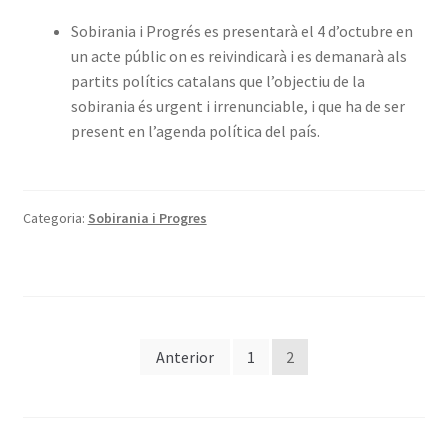
Sobirania i Progrés es presentarà el 4 d’octubre en
un acte públic on es reivindicarà i es demanarà als
partits polítics catalans que l’objectiu de la
sobirania és urgent i irrenunciable, i que ha de ser
present en l’agenda política del país.
Categoria:
Sobirania i Progres
Paginació
Anterior
1
2
de
les