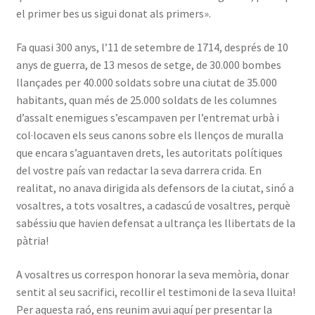
el primer bes us sigui donat als primers».
Fa quasi 300 anys, l’11 de setembre de 1714, després de 10
anys de guerra, de 13 mesos de setge, de 30.000 bombes
llançades per 40.000 soldats sobre una ciutat de 35.000
habitants, quan més de 25.000 soldats de les columnes
d’assalt enemigues s’escampaven per l’entremat urbà i
col·locaven els seus canons sobre els llenços de muralla
que encara s’aguantaven drets, les autoritats polítiques
del vostre país van redactar la seva darrera crida. En
realitat, no anava dirigida als defensors de la ciutat, sinó a
vosaltres, a tots vosaltres, a cadascú de vosaltres, perquè
sabéssiu que havien defensat a ultrança les llibertats de la
pàtria!
A vosaltres us correspon honorar la seva memòria, donar
sentit al seu sacrifici, recollir el testimoni de la seva lluita!
Per aquesta raó, ens reunim avui aquí per presentar la