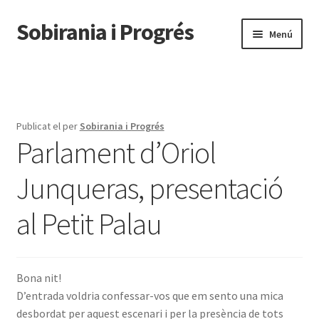
Sobirania i Progrés
Salta
Vés
Menú
a
al
navegació
contingut
Pàgina d'inici
Èxit total a la presentació de la Plataforma Sobirania i
Progrés
Publicat el
per
Sobirania i Progrés
Parlament d’Oriol
Presentació Plataforma Sobirania i Progrés, parlament
Junqueras, presentació
d’Hèctor López Bofill
al Petit Palau
Presentació Plataforma Sobirania i Progrés, parlament de
Maria Mercè Roca
PROMOTORS DE LA PLATAFORMA
Bona nit!
D’entrada voldria confessar-vos que em sento una mica
desbordat per aquest escenari i per la presència de tots