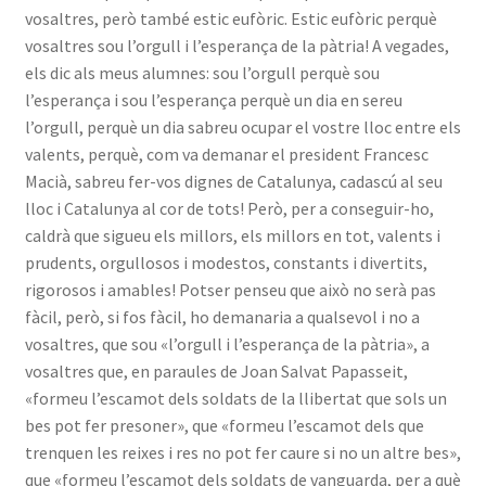
vosaltres, però també estic eufòric. Estic eufòric perquè
vosaltres sou l’orgull i l’esperança de la pàtria! A vegades,
els dic als meus alumnes: sou l’orgull perquè sou
l’esperança i sou l’esperança perquè un dia en sereu
l’orgull, perquè un dia sabreu ocupar el vostre lloc entre els
valents, perquè, com va demanar el president Francesc
Macià, sabreu fer-vos dignes de Catalunya, cadascú al seu
lloc i Catalunya al cor de tots! Però, per a conseguir-ho,
caldrà que sigueu els millors, els millors en tot, valents i
prudents, orgullosos i modestos, constants i divertits,
rigorosos i amables! Potser penseu que això no serà pas
fàcil, però, si fos fàcil, ho demanaria a qualsevol i no a
vosaltres, que sou «l’orgull i l’esperança de la pàtria», a
vosaltres que, en paraules de Joan Salvat Papasseit,
«formeu l’escamot dels soldats de la llibertat que sols un
bes pot fer presoner», que «formeu l’escamot dels que
trenquen les reixes i res no pot fer caure si no un altre bes»,
que «formeu l’escamot dels soldats de vanguarda, per a què