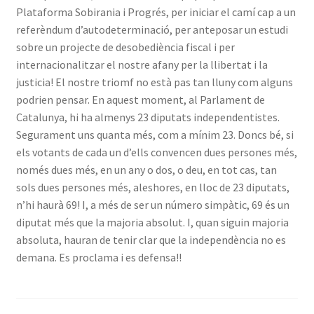
Plataforma Sobirania i Progrés, per iniciar el camí cap a un
referèndum d’autodeterminació, per anteposar un estudi
sobre un projecte de desobediència fiscal i per
internacionalitzar el nostre afany per la llibertat i la
justicia! El nostre triomf no està pas tan lluny com alguns
podrien pensar. En aquest moment, al Parlament de
Catalunya, hi ha almenys 23 diputats independentistes.
Segurament uns quanta més, com a mínim 23. Doncs bé, si
els votants de cada un d’ells convencen dues persones més,
només dues més, en un any o dos, o deu, en tot cas, tan
sols dues persones més, aleshores, en lloc de 23 diputats,
n’hi haurà 69! I, a més de ser un número simpàtic, 69 és un
diputat més que la majoria absolut. I, quan siguin majoria
absoluta, hauran de tenir clar que la independència no es
demana. Es proclama i es defensa!!