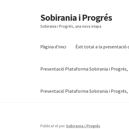
Sobirania i Progrés
Salta
Vés
a
al
Sobirania i Progrés, una nova etapa
navegació
contingut
Pàgina d'inici
Èxit total a la presentació
Presentació Plataforma Sobirania i Progrés,
Presentació Plataforma Sobirania i Progrés,
Pàgina d'inici
Èxit total a la presentació de l
Presentació Plataforma Sobirania i Progrés,
Publicat el
per
Sobirania i Progrés