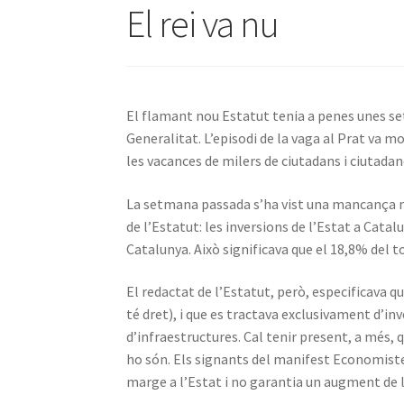
El rei va nu
El flamant nou Estatut tenia a penes unes s
Generalitat. L’episodi de la vaga al Prat va 
les vacances de milers de ciutadans i ciutadan
La setmana passada s’ha vist una mancança mé
de l’Estatut: les inversions de l’Estat a Cat
Catalunya. Això significava que el 18,8% del to
El redactat de l’Estatut, però, especificava qu
té dret), i que es tractava exclusivament d’in
d’infraestructures. Cal tenir present, a més, 
ho són. Els signants del manifest Economist
marge a l’Estat i no garantia un augment de l