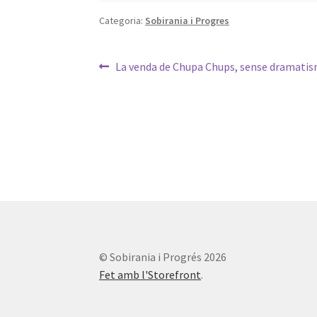
Categoria:
Sobirania i Progres
Navegació
Entrada
La venda de Chupa Chups, sense dramati
anterior:
d'entrades
© Sobirania i Progrés 2026
Fet amb l'Storefront
.