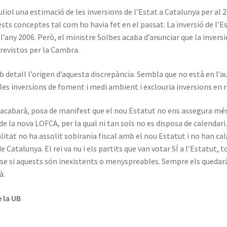
iol una estimació de les inversions de l’Estat a Catalunya per al 20
ests conceptes tal com ho havia fet en el passat. La inversió de l’
l’any 2006. Però, el ministre Solbes acaba d’anunciar que la inversi
revistos per la Cambra.
 detall l’origen d’aquesta discrepància. Sembla que no està en l’au
les inversions de foment i medi ambient i exclouria inversions en 
m acabarà, posa de manifest que el nou Estatut no ens assegura més
 la nova LOFCA, per la qual ni tan sols no es disposa de calendari. 
tat no ha assolit sobirania fiscal amb el nou Estatut i no han cal
e Catalunya. El rei va nu i els partits que van votar SÍ a l’Estatut
se si aquests són inexistents o menyspreables. Sempre els quedarà 
à.
 la UB