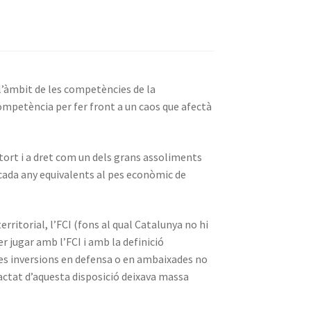
l’àmbit de les competències de la
ompetència per fer front a un caos que afectà
ort i a dret com un dels grans assoliments
 cada any equivalents al pes econòmic de
erritorial, l’FCI (fons al qual Catalunya no hi
r jugar amb l’FCI i amb la definició
 les inversions en defensa o en ambaixades no
ctat d’aquesta disposició deixava massa