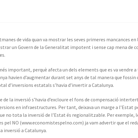
etmanes de vida quan va mostrar les seves primeres mancances en 
mostrar un Govern de la Generalitat impotent i sense cap mena de c
es.
s important, perquè afecta un dels elements que es va vendre a t
alunya havien d’augmentar durant set anys de tal manera que fossin
tal d’inversions estatals s’havia d’invertir a Catalunya.
e de la inversió s’havia d’excloure el fons de compensació intertert
versions en infraestructures. Per tant, deixava un marge a l’Estat pe
que no tota la inversió de l’Estat és regionalitzable. Per exemple,
es pel NO (www.economistespelno.com) ja vam advertir que el reda
a inversió a Catalunya.