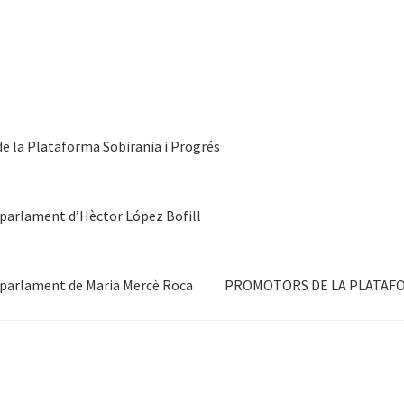
 de la Plataforma Sobirania i Progrés
 parlament d’Hèctor López Bofill
 parlament de Maria Mercè Roca
PROMOTORS DE LA PLATAF
a Plataforma Sobirania i Progrés
Presentació Plataforma Sobirania
 parlament de Maria Mercè Roca
PROMOTORS DE LA PLATAFORM