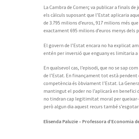
La Cambra de Comerç va publicar a finals de jul
els càlculs suposant que l’Estat aplicaria aqu
de 3.795 milions d’euros, 917 milions més que 
exactament 695 milions d’euros menys dels p
El govern de l’Estat encara no ha explicat amb
entén per inversió que enguany es limitaria a 
En qualsevol cas, l’episodi, que no se sap co
de l’Estat. En finançament tot està pendent de
competència és òbviament l’Estat. La Generali
mantingut el poder no l’aplicarà en benefici d
no tindran cap legitimitat moral per queixar-
però algun dia aquest recurs també s’esgotar
Elisenda Paluzie – Professora d’Economia de