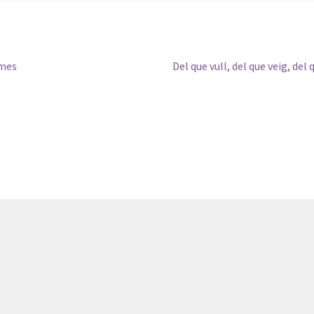
Pròxima
smes
Del que vull, del que veig, del
entrada: