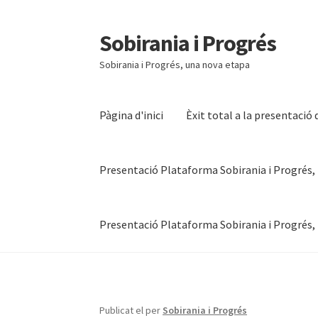
Sobirania i Progrés
Salta
Vés
a
al
Sobirania i Progrés, una nova etapa
navegació
contingut
Pàgina d'inici
Èxit total a la presentació
Presentació Plataforma Sobirania i Progrés,
Presentació Plataforma Sobirania i Progrés,
Pàgina d'inici
Èxit total a la presentació de l
Presentació Plataforma Sobirania i Progrés,
Publicat el
per
Sobirania i Progrés