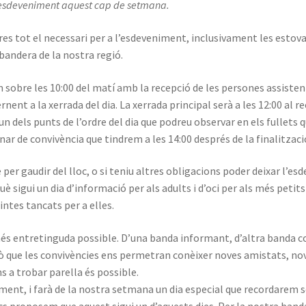
l’esdeveniment aquest cap de setmana.
res tot el necessari per a l’esdeveniment, inclusivament les estova
bandera de la nostra regió.
obre les 10:00 del matí amb la recepció de les persones assistents,
nt a la xerrada del dia. La xerrada principal serà a les 12:00 al reci
 dels punts de l’ordre del dia que podreu observar en els fullets que
inar de convivència que tindrem a les 14:00 després de la finalitzaci
 per gaudir del lloc, o si teniu altres obligacions poder deixar l’
è sigui un dia d’informació per als adults i d’oci per als més petit
intes tancats per a elles.
més entretinguda possible. D’una banda informant, d’altra banda co
ixò que les convivències ens permetran conèixer noves amistats, n
s a trobar parella és possible.
 ment, i farà de la nostra setmana un dia especial que recordarem 
roposem que aquest sigui un d’aquests dies. Per la nostra banda